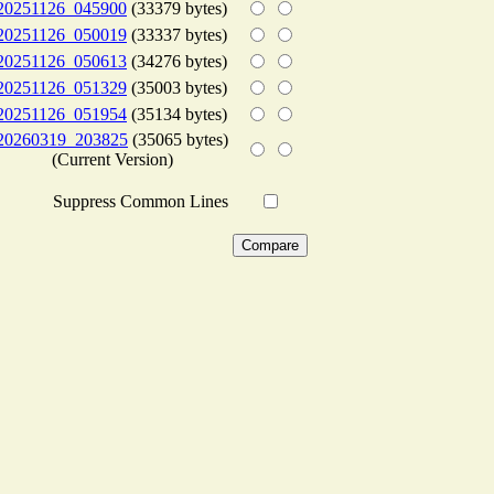
20251126_045900
(33379 bytes)
20251126_050019
(33337 bytes)
20251126_050613
(34276 bytes)
20251126_051329
(35003 bytes)
20251126_051954
(35134 bytes)
20260319_203825
(35065 bytes)
(Current Version)
Suppress Common Lines