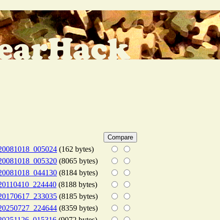
20081018_005024
(162 bytes)
20081018_005320
(8065 bytes)
20081018_044130
(8184 bytes)
20110410_224440
(8188 bytes)
20170617_233035
(8185 bytes)
20250727_224644
(8359 bytes)
20251126_015316
(9072 bytes)